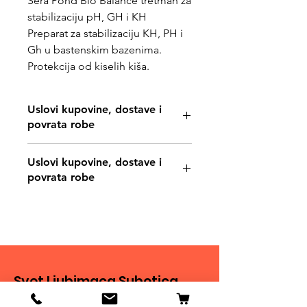
Sera Pond Bio Balance tretman za
stabilizaciju pH, GH i KH
Preparat za stabilizaciju KH, PH i
Gh u bastenskim bazenima.
Protekcija od kiselih kiša.
Uslovi kupovine, dostave i
povrata robe
https://www.svetljubimacasubotica.co
Uslovi kupovine, dostave i
m/shipping-and-returns
povrata robe
https://www.svetljubimacasubotica.co
m/shipping-and-returns
Svet Ljubimaca Subotica