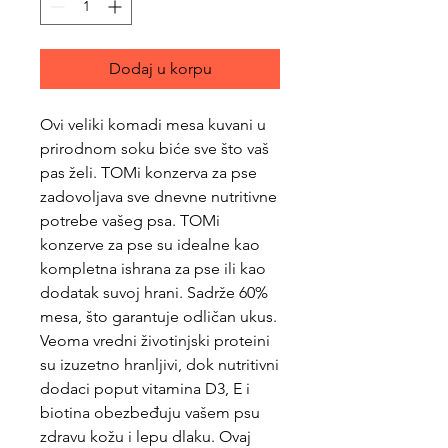
Dodaj u korpu
Ovi veliki komadi mesa kuvani u
prirodnom soku biće sve što vaš
pas želi. TOMi konzerva za pse
zadovoljava sve dnevne nutritivne
potrebe vašeg psa. TOMi
konzerve za pse su idealne kao
kompletna ishrana za pse ili kao
dodatak suvoj hrani. Sadrže 60%
mesa, što garantuje odličan ukus.
Veoma vredni životinjski proteini
su izuzetno hranljivi, dok nutritivni
dodaci poput vitamina D3, E i
biotina obezbeđuju vašem psu
zdravu kožu i lepu dlaku. Ovaj