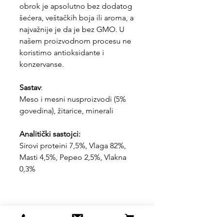
obrok je apsolutno bez dodatog
šećera, veštačkih boja ili aroma, a
najvažnije je da je bez GMO. U
našem proizvodnom procesu ne
koristimo antioksidante i
konzervanse.
Sastav
:
Meso i mesni nusproizvodi (5%
govedina), žitarice, minerali
Analitički sastojci:
Sirovi proteini 7,5%, Vlaga 82%,
Masti 4,5%, Pepeo 2,5%, Vlakna
0,3%
Uslovi kupovine, dostave i