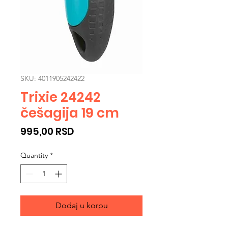
SKU: 4011905242422
Trixie 24242
češagija 19 cm
Price
995,00 RSD
Quantity
*
Dodaj u korpu