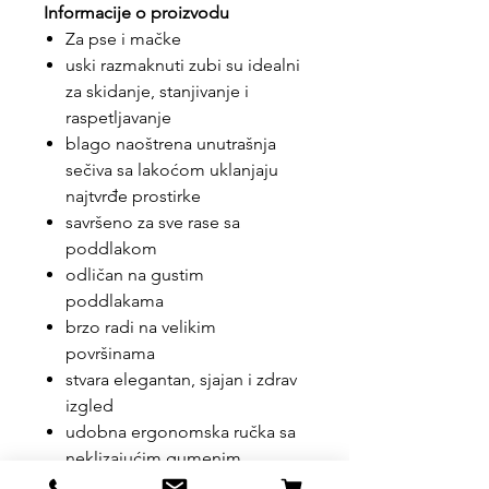
Informacije o proizvodu
Za pse i mačke
uski razmaknuti zubi su idealni
za skidanje, stanjivanje i
raspetljavanje
blago naoštrena unutrašnja
sečiva sa lakoćom uklanjaju
najtvrđe prostirke
savršeno za sve rase sa
poddlakom
odličan na gustim
poddlakama
brzo radi na velikim
površinama
stvara elegantan, sjajan i zdrav
izgled
udobna ergonomska ručka sa
neklizajućim gumenim
rukohvatom