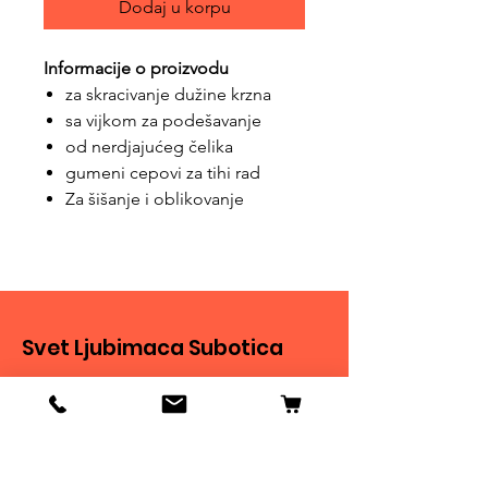
Dodaj u korpu
Informacije o proizvodu
za skracivanje dužine krzna
sa vijkom za podešavanje
od nerdjajućeg čelika
gumeni cepovi za tihi rad
Za šišanje i oblikovanje
Svet Ljubimaca Subotica
Ivana Milankovića 40
24000 Subotica
061 190 41 84
ljubimci.su@gmail.com