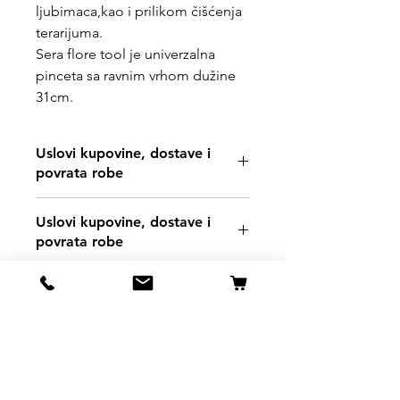
ljubimaca,kao i prilikom čišćenja
terarijuma.
Sera flore tool je univerzalna
pinceta sa ravnim vrhom dužine
31cm.
Uslovi kupovine, dostave i
povrata robe
https://www.svetljubimacasubotica.co
Uslovi kupovine, dostave i
m/shipping-and-returns
povrata robe
https://www.svetljubimacasubotica.co
m/shipping-and-returns
Svet Ljubimaca Subotica