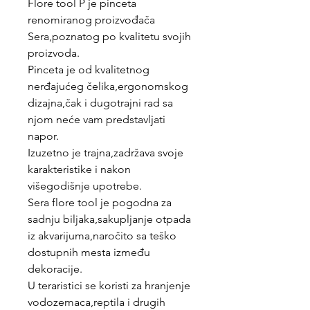
Flore tool P je pinceta
renomiranog proizvođača
Sera,poznatog po kvalitetu svojih
proizvoda.
Pinceta je od kvalitetnog
nerđajućeg čelika,ergonomskog
dizajna,čak i dugotrajni rad sa
njom neće vam predstavljati
napor.
Izuzetno je trajna,zadržava svoje
karakteristike i nakon
višegodišnje upotrebe.
Sera flore tool je pogodna za
sadnju biljaka,sakupljanje otpada
iz akvarijuma,naročito sa teško
dostupnih mesta između
dekoracije.
U teraristici se koristi za hranjenje
vodozemaca,reptila i drugih