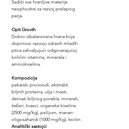
Sadrži sve hranljive materije
neophodne za razvoj prelepog
perja.
Opti Grovth
Dobro izbalansirana hrana koja
doprinosi razvoju zdravih mladih
ptica zahvaljujući odgovarajućoj
količini vitamina, minerala i
aminokiselina.
Kompozicija
pekarski proizvodi, ekstrakti
biljnih proteina, ulja i masti,
derivati biljnog porekla, minerali,
šećeri, kvasci, organske kiseline
(2500 mg/kg), psilijum, manan-
oligosaharidi (1000 mg/kg), lecitin
Analitički sastojci