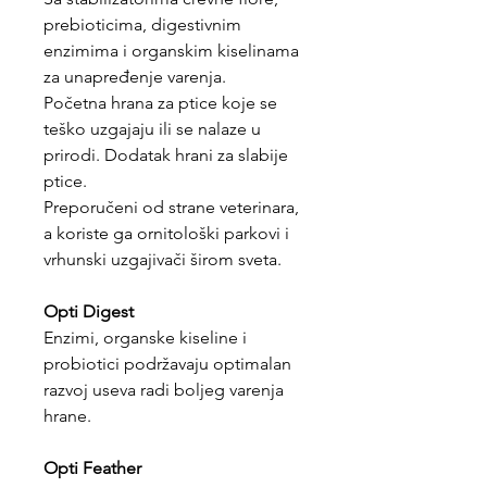
prebioticima, digestivnim
enzimima i organskim kiselinama
za unapređenje varenja.
Početna hrana za ptice koje se
teško uzgajaju ili se nalaze u
prirodi. Dodatak hrani za slabije
ptice.
Preporučeni od strane veterinara,
a koriste ga ornitološki parkovi i
vrhunski uzgajivači širom sveta.
Opti Digest
Enzimi, organske kiseline i
probiotici podržavaju optimalan
razvoj useva radi boljeg varenja
hrane.
Opti Feather