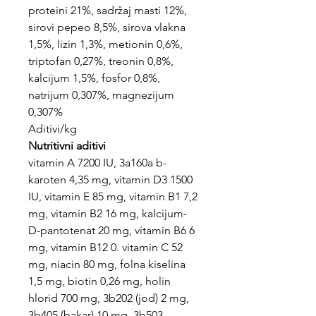
proteini 21%, sadržaj masti 12%,
sirovi pepeo 8,5%, sirova vlakna
1,5%, lizin 1,3%, metionin 0,6%,
triptofan 0,27%, treonin 0,8%,
kalcijum 1,5%, fosfor 0,8%,
natrijum 0,307%, magnezijum
0,307%
Aditivi/kg
Nutritivni aditivi
vitamin A 7200 IU, 3a160a b-
karoten 4,35 mg, vitamin D3 1500
IU, vitamin E 85 mg, vitamin B1 7,2
mg, vitamin B2 16 mg, kalcijum-
D-pantotenat 20 mg, vitamin B6 6
mg, vitamin B12 0. vitamin C 52
mg, niacin 80 mg, folna kiselina
1,5 mg, biotin 0,26 mg, holin
hlorid 700 mg, 3b202 (jod) 2 mg,
3b405 (bakar) 10 mg, 3b503