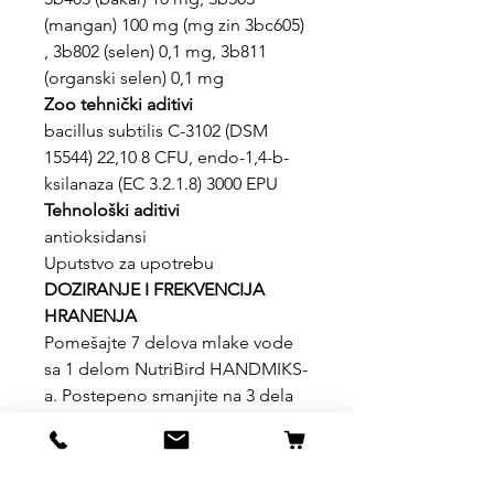
(mangan) 100 mg (mg zin 3bc605)
, 3b802 (selen) 0,1 mg, 3b811
(organski selen) 0,1 mg
Zoo tehnički aditivi
bacillus subtilis C-3102 (DSM
15544) 22,10 8 CFU, endo-1,4-b-
ksilanaza (EC 3.2.1.8) 3000 EPU
Tehnološki aditivi
antioksidansi
Uputstvo za upotrebu
DOZIRANJE I FREKVENCIJA
HRANENJA
Pomešajte 7 delova mlake vode
sa 1 delom NutriBird HANDMIKS-
a. Postepeno smanjite na 3 dela
mlake vode i 1 deo NutriBird
HANDMIKS-a.
KOLIKO HRANE