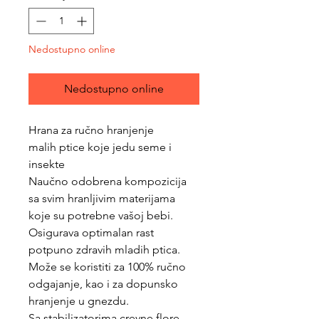
Nedostupno online
Nedostupno online
Hrana za ručno hranjenje
malih ptice koje jedu seme i
insekte
Naučno odobrena kompozicija
sa svim hranljivim materijama
koje su potrebne vašoj bebi.
Osigurava optimalan rast
potpuno zdravih mladih ptica.
Može se koristiti za 100% ručno
odgajanje, kao i za dopunsko
hranjenje u gnezdu.
Sa stabilizatorima crevne flore,