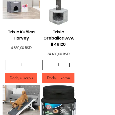
Trixie Kućica
Trixie
Harvey
Grebalica AVA
ll 48120
Price
4.850,00 RSD
Price
24.450,00 RSD
Dodaj u korpu
Dodaj u korpu