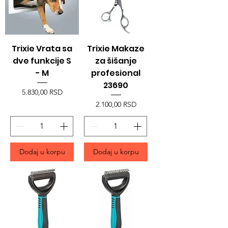
Trixie Vrata sa
Trixie Makaze
dve funkcije S
za šišanje
- M
profesional
23690
Price
5.830,00 RSD
Price
2.100,00 RSD
Dodaj u korpu
Dodaj u korpu