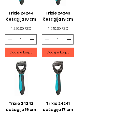
Trixie 24244
Trixie 24243
češagija 18 cm
češagija 19 cm
Price
Price
1.720,00 RSD
1.240,00 RSD
Dodaj u korpu
Dodaj u korpu
Trixie 24242
Trixie 24241
češagija 19 cm
češagija 17 cm