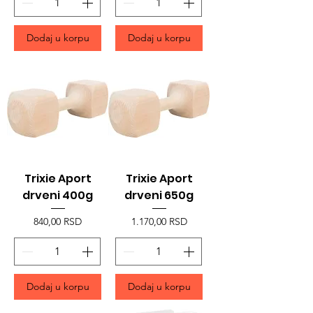
Dodaj u korpu
Dodaj u korpu
Trixie Aport
Trixie Aport
drveni 400g
drveni 650g
Price
Price
840,00 RSD
1.170,00 RSD
Dodaj u korpu
Dodaj u korpu