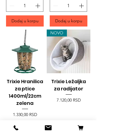
Dodaj u korpu
Dodaj u korpu
NOVO
Trixie Hranilica
Trixie Ležaljka
za ptice
za radijator
1400ml/22cm
Price
7.120,00 RSD
zelena
Price
1.330,00 RSD