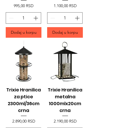
Price
Price
995,00 RSD
1.100,00 RSD
Dodaj u korpu
Dodaj u korpu
Trixie Hranilica
Trixie Hranilica
za ptice
metalna
2300ml/36cm
1000mlx20cm
crna
crna
Price
Price
2.890,00 RSD
2.190,00 RSD