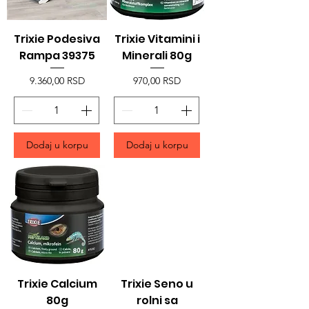
Trixie Podesiva
Trixie Vitamini i
Rampa 39375
Minerali 80g
Price
Price
9.360,00 RSD
970,00 RSD
Dodaj u korpu
Dodaj u korpu
Trixie Calcium
Trixie Seno u
80g
rolni sa