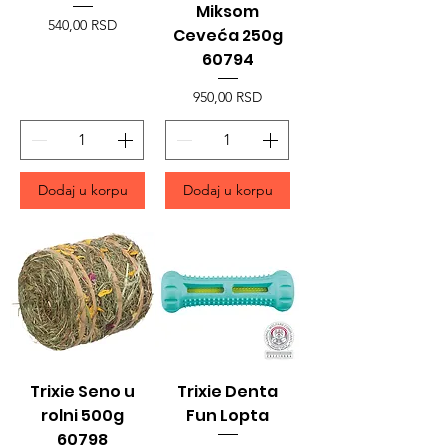
Miksom
Price
540,00 RSD
Ceveća 250g
60794
Price
950,00 RSD
Dodaj u korpu
Dodaj u korpu
Trixie Seno u
Trixie Denta
rolni 500g
Fun Lopta
60798