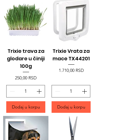
Trixie trava za
Trixie Vrata za
glodare u činiji
mace TX44201
100g
Price
1.710,00 RSD
Price
250,00 RSD
Dodaj u korpu
Dodaj u korpu