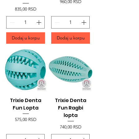
Price
960,00 RSD
Price
835,00 RSD
Dodaj u korpu
Dodaj u korpu
Trixie Denta
Trixie Denta
Fun Lopta
Fun Ragbi
lopta
Price
575,00 RSD
Price
740,00 RSD