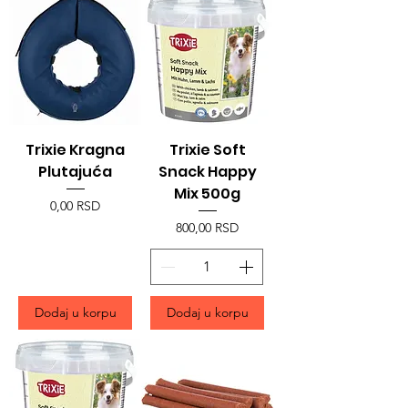
Trixie Kragna
Trixie Soft
Plutajuća
Snack Happy
Mix 500g
Price
0,00 RSD
Price
800,00 RSD
Dodaj u korpu
Dodaj u korpu