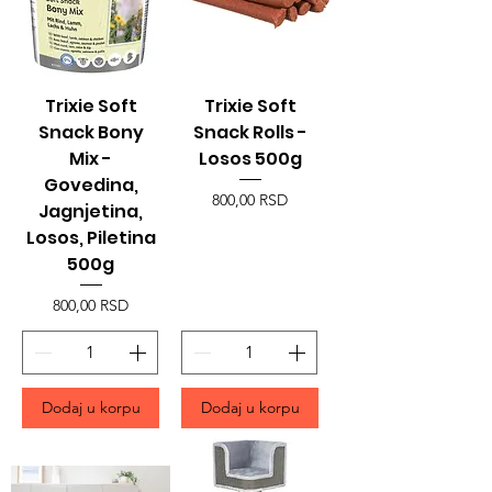
Trixie Soft
Trixie Soft
Snack Bony
Snack Rolls -
Mix -
Losos 500g
Govedina,
Price
800,00 RSD
Jagnjetina,
Losos, Piletina
500g
Price
800,00 RSD
Dodaj u korpu
Dodaj u korpu