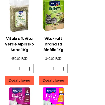
Vitakraft Vita
Vitakraft
Verde Alpinsko
hrana za
Seno 1 Kg
činčile 1Kg
Price
Price
450,00 RSD
340,00 RSD
Dodaj u korpu
Dodaj u korpu