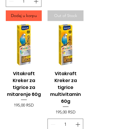
Dodaj u korpu
Out of Stock
Vitakraft
Vitakraft
Kreker za
Kreker za
tigrice za
tigrice
mitarenje 60g
multivitamin
60g
Price
195,00 RSD
Price
195,00 RSD