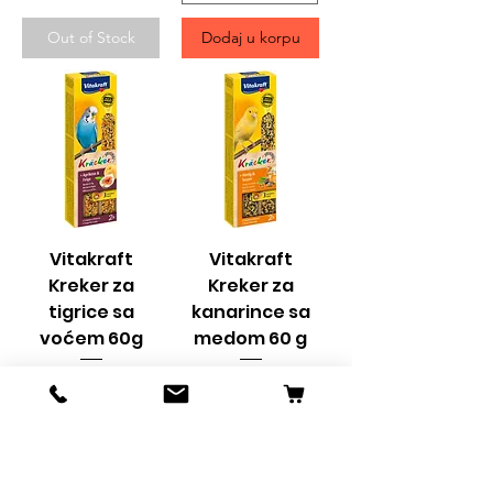
Out of Stock
Dodaj u korpu
Vitakraft
Vitakraft
Kreker za
Kreker za
tigrice sa
kanarince sa
voćem 60g
medom 60 g
Price
Price
195,00 RSD
195,00 RSD
Dodaj u korpu
Dodaj u korpu