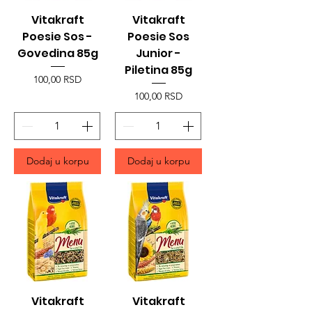
Vitakraft
Vitakraft
Poesie Sos -
Poesie Sos
Govedina 85g
Junior -
Piletina 85g
Price
100,00 RSD
Price
100,00 RSD
Dodaj u korpu
Dodaj u korpu
Vitakraft
Vitakraft