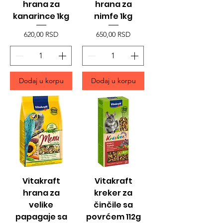
hrana za
hrana za
kanarince 1kg
nimfe 1kg
Price
Price
620,00 RSD
650,00 RSD
Dodaj u korpu
Dodaj u korpu
Vitakraft
Vitakraft
hrana za
kreker za
velike
činčile sa
papagaje sa
povrćem 112g