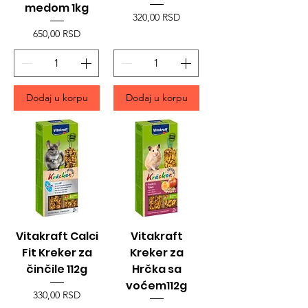
medom 1kg
Price
320,00 RSD
Price
650,00 RSD
Dodaj u korpu
Dodaj u korpu
Vitakraft Calci
Vitakraft
Fit Kreker za
Kreker za
činčile 112g
Hrčka sa
voćem112g
Price
330,00 RSD