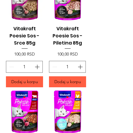
Vitakraft
Vitakraft
Poesie Sos -
Poesie Sos -
Srce 85g
Piletina 85g
Price
Price
100,00 RSD
100,00 RSD
Dodaj u korpu
Dodaj u korpu