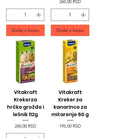
Price
260,00 RSD
Dodaj u korpu
Dodaj u korpu
Vitakraft
Vitakraft
Krekerza
Kreker za
hrčke grožđe i
kanarince za
lešnik 112g
mitarenje 60 g
Price
Price
260,00 RSD
195,00 RSD