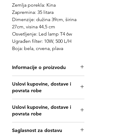
Zemlja porekla: Kina
Zapremina: 35 litara
Dimenzije: dužina 39cm, širina
27cm, visina 44,5 cm
Osvetljenje: Led lamp T4 6w
Ugrađen filter: 10W, 500 L/H
Boja: bela, crvena, plava
Informacije o proizvodu
Najpopularniji akvarijum u našoj
Uslovi kupovine, dostave i
prodaji.
povrata robe
Ugrađeni dizajn dvostruke, bogate i
raznovrsne boje, prekrasan izgled;
https://www.svetljubimacasubotica.co
• LED sistem osvetljenja, beli, crveni i
Uslovi kupovine, dostave i
m/shipping-and-returns
plavi izvori svetlosti mogu se slobodno
povrata robe
kontrolisati;
• Biohemijska filtracija vrhunskog
https://www.svetljubimacasubotica.co
cilindra, lako se čisti, filtrira više filtera;
Saglasnost za dostavu
m/shipping-and-returns