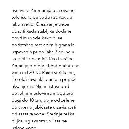
Sve vrste Ammanija pa i ova ne
tolerišu tvrdu vodu i zahtevaju
jako svetlo. Orezivanje treba
obaviti kada stabljika dodirne
površinu vode kako bi se
podstakao rast bočnih grana iz
uspavanih pupoljaka. Sadi se u
sredini i pozadini. Kao i većina
Amanija preferira temperaturu ne
veću od 30 °C. Raste vertikalno,
što olakšava uklapanje u pejzaž
akvarijuma. Njeni listovi pod
povoljnim uslovima mogu biti
dugi do 10 cm, boje od zelene
do crvenoljubičaste u zavisnosti
od sastava vode. Srednje teška
biljka, uglavnom voli stalne
uslove vode.