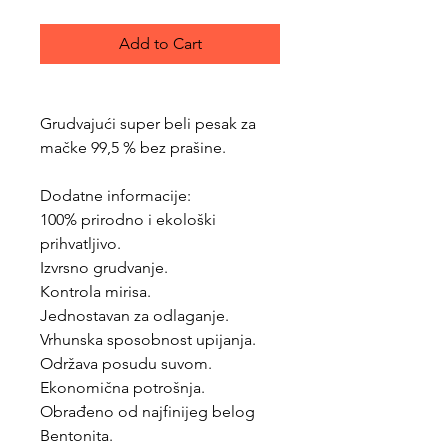
Add to Cart
Grudvajući super beli pesak za
mačke 99,5 % bez prašine.
Dodatne informacije:
100% prirodno i ekološki
prihvatljivo.
Izvrsno grudvanje.
Kontrola mirisa.
Jednostavan za odlaganje.
Vrhunska sposobnost upijanja.
Održava posudu suvom.
Ekonomična potrošnja.
Obrađeno od najfinijeg belog
Bentonita.