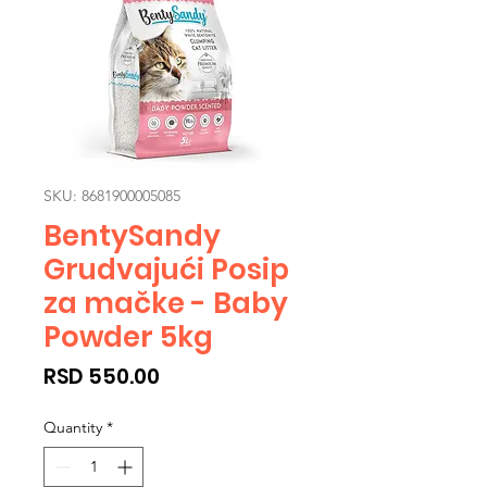
SKU: 8681900005085
BentySandy
Grudvajući Posip
za mačke - Baby
Powder 5kg
Price
RSD 550.00
Quantity
*