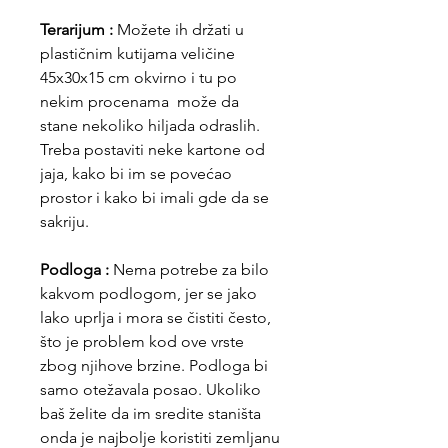
Terarijum :
Možete ih držati u
plastičnim kutijama veličine
45x30x15 cm okvirno i tu po
nekim procenama može da
stane nekoliko hiljada odraslih.
Treba postaviti neke kartone od
jaja, kako bi im se povećao
prostor i kako bi imali gde da se
sakriju.
Podloga :
Nema potrebe za bilo
kakvom podlogom, jer se jako
lako uprlja i mora se čistiti često,
što je problem kod ove vrste
zbog njihove brzine. Podloga bi
samo otežavala posao. Ukoliko
baš želite da im sredite staništa
onda je najbolje koristiti zemljanu