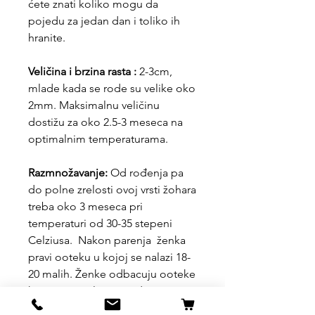
ćete znati koliko mogu da
pojedu za jedan dan i toliko ih
hranite.
Veličina i brzina rasta :
2-3cm,
mlade kada se rode su velike oko
2mm. Maksimalnu veličinu
dostižu za oko 2.5-3 meseca na
optimalnim temperaturama.
Razmnožavanje:
Od rođenja pa
do polne zrelosti ovoj vrsti žohara
treba oko 3 meseca pri
temperaturi od 30-35 stepeni
Celziusa. Nakon parenja ženka
pravi ooteku u kojoj se nalazi 18-
20 malih. Ženke odbacuju ooteke
koje se ostavljaju tu gde jesu i
nakon 4-6 nedelja se rađaju