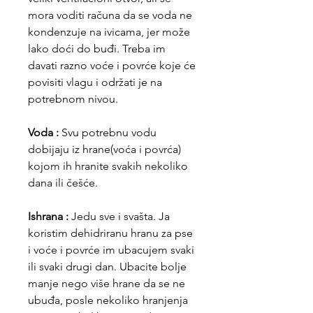
mora voditi računa da se voda ne
kondenzuje na ivicama, jer može
lako doći do buđi. Treba im
davati razno voće i povrće koje će
povisiti vlagu i održati je na
potrebnom nivou.
Voda :
Svu potrebnu vodu
dobijaju iz hrane(voća i povrća)
kojom ih hranite svakih nekoliko
dana ili češće.
Ishrana :
Jedu sve i svašta. Ja
koristim dehidriranu hranu za pse
i voće i povrće im ubacujem svaki
ili svaki drugi dan. Ubacite bolje
manje nego više hrane da se ne
ubuđa, posle nekoliko hranjenja