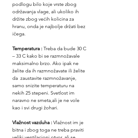
podlogu bilo koje vrste zbog
održavanja vlage, ali ukoliko ih
držite zbog većih kolicina za
hranu, onda je najbolje držati bez
ičega.
Temperatura :
Treba da bude 30 C
– 33 C kako bi se razmnožavale
maksimalno brzo. Ako ipak ne
želite da ih razmnožavate ili želite
da zaustavite razmnožavanje,
samo snizite temperaturu na
nekih 25 stepeni. Svetlost im
naravno ne smeta,ali je ne vole
kao i svi drugi žohari.
Vlažnost vazduha :
Vlažnost im je
bitna i zbog toga ne treba praviti
veliki ventilacioni otvor, ali se