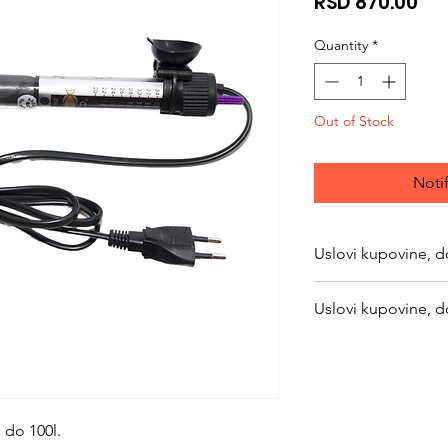
Pri
RSD 870.00
Quantity
*
Out of Stock
Noti
Uslovi kupovine, d
https://www.svetlju
Uslovi kupovine, d
returns
https://www.svetlju
returns
 do 100l.