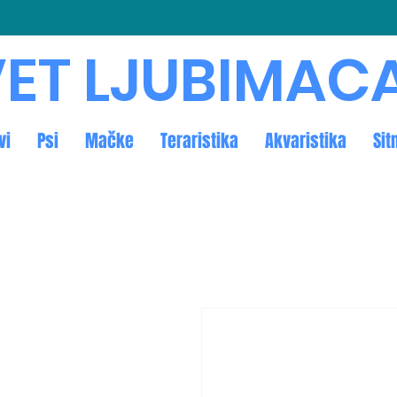
ET LJUBIMAC
vi
Psi
Mačke
Teraristika
Akvaristika
Sit