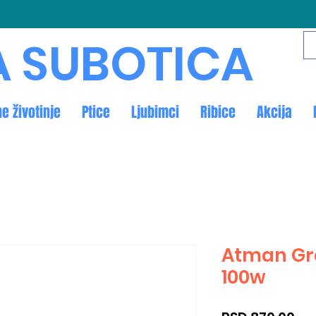
A SUBOTICA
ne životinje
Ptice
Ljubimci
Ribice
Akcija
Atman Gre
100w