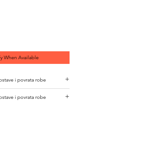
ce
fy When Available
ostave i povrata robe
bimacasubotica.com/shipping-and-
ostave i povrata robe
bimacasubotica.com/shipping-and-