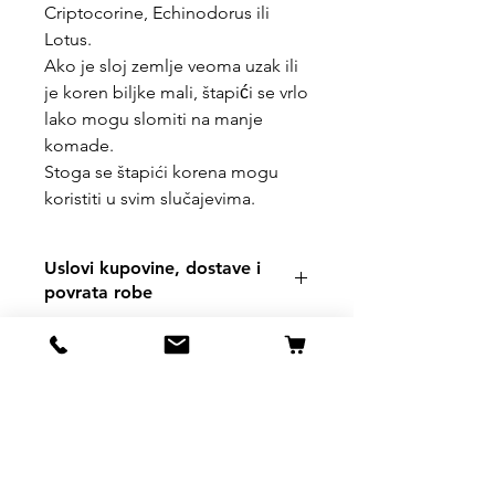
Criptocorine, Echinodorus ili
Lotus.
Ako je sloj zemlje veoma uzak ili
je koren biljke mali, štapići se vrlo
lako mogu slomiti na manje
komade.
Stoga se štapići korena mogu
koristiti u svim slučajevima.
Uslovi kupovine, dostave i
povrata robe
https://www.svetljubimacasubotica.co
m/shipping-and-returns
Svet Ljubimaca Subotica