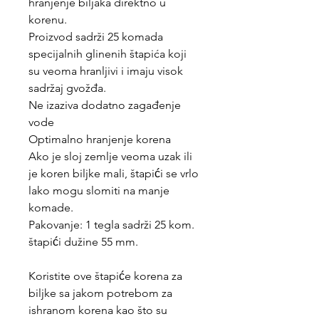
hranjenje biljaka direktno u
korenu.
Proizvod sadrži 25 komada
specijalnih glinenih štapića koji
su veoma hranljivi i imaju visok
sadržaj gvožđa.
Ne izaziva dodatno zagađenje
vode
Optimalno hranjenje korena
Ako je sloj zemlje veoma uzak ili
je koren biljke mali, štapići se vrlo
lako mogu slomiti na manje
komade.
Pakovanje: 1 tegla sadrži 25 kom.
štapići dužine 55 mm.
Koristite ove štapiće korena za
biljke sa jakom potrebom za
ishranom korena kao što su