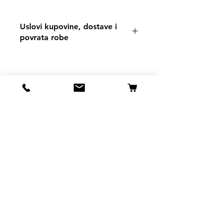
Uslovi kupovine, dostave i
povrata robe
https://www.svetljubimacasubotica.co
m/shipping-and-returns
Svet Ljubimaca Subotica
Ivana Milankovića 40
24000 Subotica
061 190 41 84
ljubimci.su@gmail.com
Info
Naša prodavnica