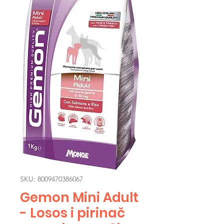
SKU: 8009470386067
Gemon Mini Adult
- Losos i pirinač