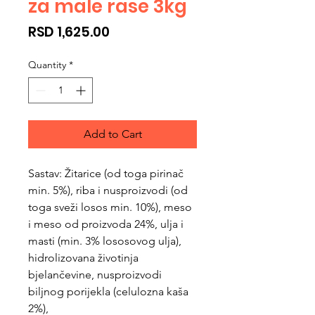
za male rase 3kg
Price
RSD 1,625.00
Quantity
*
Add to Cart
Sastav: Žitarice (od toga pirinač
min. 5%), riba i nusproizvodi (od
toga sveži losos min. 10%), meso
i meso od proizvoda 24%, ulja i
masti (min. 3% lososovog ulja),
hidrolizovana životinja
bjelančevine, nusproizvodi
biljnog porijekla (celulozna kaša
2%),