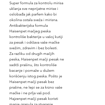
Super formula za kontrolu mirisa
uklanja sve neprijatne mirise i
oslobađa jak parfem kako bi
okolina ostala sveža i mirisna.
Antibakterijska formula
Haisenpet mačjeg peska
kontroliše bakterije u vašoj kutiji
za pesak i održava vaše mačke
svežim, zdravim i bez bolesti.
Za razliku od drugih mačjih
peska, Haisenpet mačji pesak ne
sadrži prašinu, što kontroliše
bacanje i pomaže u dužem
korišćenju istog peska. Pošto je
Haisenpet mačji pesak bez
prašine, ne lepi se za krzno vaše
mačke i ne prlja vaš pod.
Hajzenpet mačji pesak koristi
manje granula za stvaranje