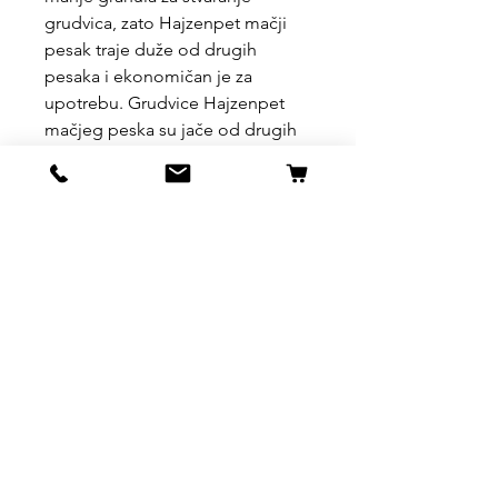
grudvica, zato Hajzenpet mačji
pesak traje duže od drugih
pesaka i ekonomičan je za
upotrebu. Grudvice Hajzenpet
mačjeg peska su jače od drugih
grudvica, zato ne prljaju vaš pod.
Uslovi kupovine, dostave i
povrata robe
https://www.svetljubimacasubotica.co
m/shipping-and-returns
Svet Ljubimaca Subotica
Ivana Milankovića 40
24000 Subotica