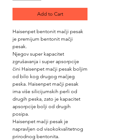
Add to Cart
Haisenpet bentonit mačji pesak
je premijum bentonit mačji
pesak.
Njegov super kapacitet
zgrušavanja i super apsorpcije
čini Haisenpet mačji pesak boljim
od bilo kog drugog mačjeg
peska. Haisenpet mačji pesak
ima više silicijumskih perli od
drugih peska, zato je kapacitet
apsorpcije bolji od drugih
posipa.
Haisenpet mačji pesak je
napravljen od visokokvalitetnog
prirodnog bentonita.