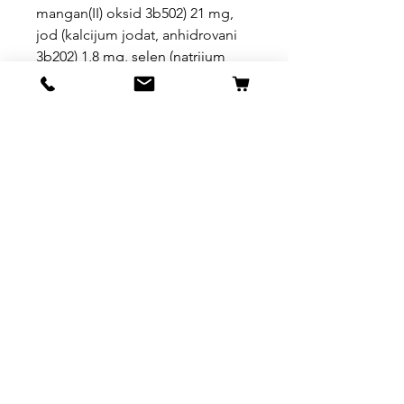
mangan(II) oksid 3b502) 21 mg,
jod (kalcijum jodat, anhidrovani
3b202) 1,8 mg, selen (natrijum
selenit 3b801) 0,15 mg
Ekstrakti biljnih ulja bogati
tokoferolom 1b306(i)
Uslovi kupovine, dostave i
povrata robe
https://www.svetljubimacasubotica.co
m/shipping-and-returns