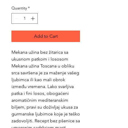
Quantity
*
Add to Cart
Mekana užina bez žitarica sa
ukusnom patkom i lososom
Mekana užina Toscana u obliku
srca savršena je za maženje vašeg
ljubimca ili kao mali obrok
između vremena. Lako svarljiva
patka i fini losos, obogaćeni
aromatičnim mediteranskim
biljem, pravi su doživljaj ukusa za
gurmanske ljubimce koje je teško
zadovoljiti. Recept bez pšenice sa
umerenim sadržajem masti