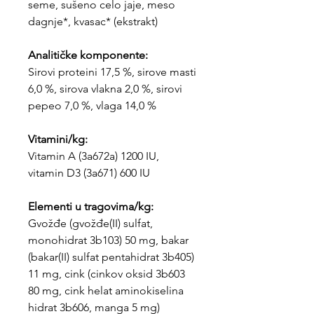
seme, sušeno celo jaje, meso
dagnje*, kvasac* (ekstrakt)
Analitičke komponente:
Sirovi proteini 17,5 %, sirove masti
6,0 %, sirova vlakna 2,0 %, sirovi
pepeo 7,0 %, vlaga 14,0 %
Vitamini/kg:
Vitamin A (3a672a) 1200 IU,
vitamin D3 (3a671) 600 IU
Elementi u tragovima/kg:
Gvožđe (gvožđe(II) sulfat,
monohidrat 3b103) 50 mg, bakar
(bakar(II) sulfat pentahidrat 3b405)
11 mg, cink (cinkov oksid 3b603
80 mg, cink helat aminokiselina
hidrat 3b606, manga 5 mg)