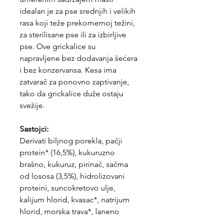
idealan je za pse srednjih i velikih
rasa koji teže prekomernoj težini,
za sterilisane pse ili za izbirljive
pse. Ove grickalice su
napravljene bez dodavanja šećera
i bez konzervansa. Kesa ima
zatvarač za ponovno zaptivanje,
tako da grickalice duže ostaju
svežije.
Sastojci:
Derivati biljnog porekla, pačji
protein* (16,5%), kukuruzno
brašno, kukuruz, pirinač, sačma
od lososa (3,5%), hidrolizovani
proteini, suncokretovo ulje,
kalijum hlorid, kvasac*, natrijum
hlorid, morska trava*, laneno