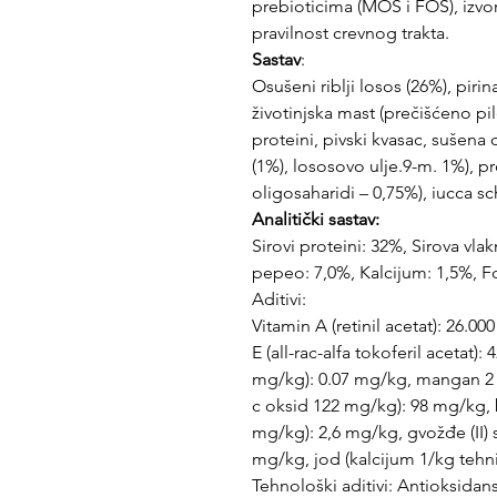
prebioticima (MOS i FOS), izvor
pravilnost crevnog trakta.
Sastav
:
Osušeni riblji losos (26%), piri
životinjska mast (prečišćeno pil
proteini, pivski kvasac, sušena 
(1%), lososovo ulje.9-m. 1%), pr
oligosaharidi – 0,75%), iucca sc
Analitički sastav:
Sirovi proteini: 32%, Sirova vla
pepeo: 7,0%, Kalcijum: 1,5%, F
Aditivi:
Vitamin A (retinil acetat): 26.00
E (all-rac-alfa tokoferil acetat)
mg/kg): 0.07 mg/kg, mangan 2
c oksid 122 mg/kg): 98 mg/kg, ba
mg/kg): 2,6 mg/kg, gvožđe (II) 
mg/kg, jod (kalcijum 1/kg tehni
Tehnološki aditivi: Antioksidans