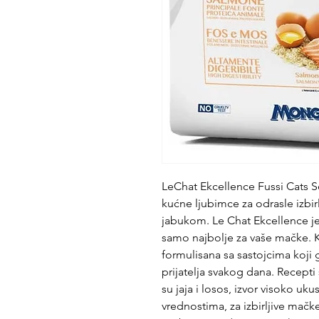
LeChat Ekcellence Fussi Cats S
kućne ljubimce za odrasle izbir
jabukom. Le Chat Ekcellence je
samo najbolje za vaše mačke. 
formulisana sa sastojcima koji
prijatelja svakog dana. Recepti
su jaja i losos, izvor visoko uk
vrednostima, za izbirljive mač