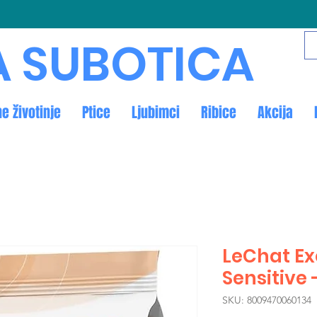
A SUBOTICA
ne životinje
Ptice
Ljubimci
Ribice
Akcija
LeChat Ex
Sensitive 
SKU: 8009470060134