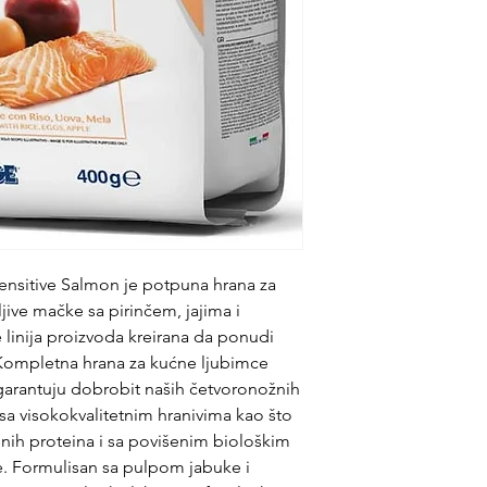
ensitive Salmon je potpuna hrana za
ljive mačke sa pirinčem, jajima i
 linija proizvoda kreirana da ponudi
Kompletna hrana za kućne ljubimce
 garantuju dobrobit naših četvoronožnih
 sa visokokvalitetnim hranivima kao što
usnih proteina i sa povišenim biološkim
ke. Formulisan sa pulpom jabuke i