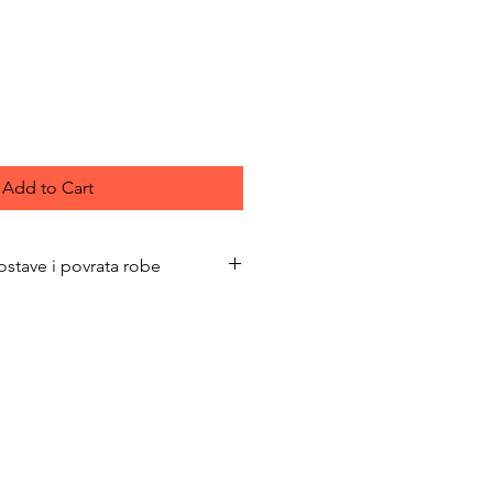
ce
Add to Cart
ostave i povrata robe
bimacasubotica.com/shipping-and-