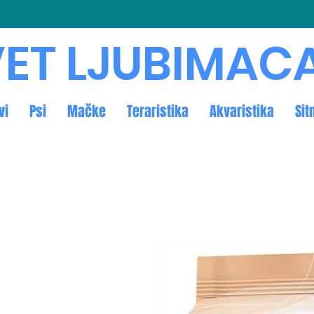
ET LJUBIMAC
vi
Psi
Mačke
Teraristika
Akvaristika
Sit