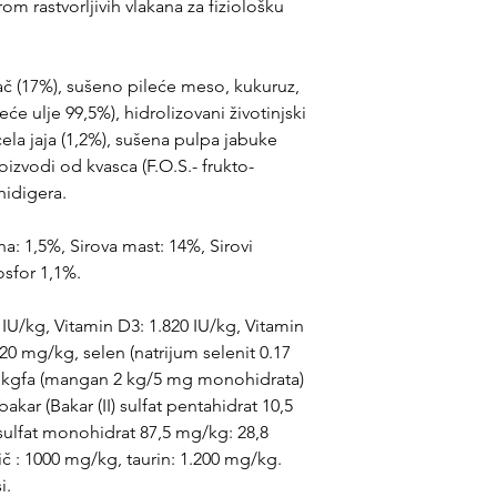
om rastvorljivih vlakana za fiziološku
nač (17%), sušeno pileće meso, kukuruz,
eće ulje 99,5%), hidrolizovani životinjski
cela jaja (1,2%), sušena pulpa jabuke
oizvodi od kvasca (F.O.S.- frukto-
hidigera.
kna: 1,5%, Sirova mast: 14%, Sirovi
osfor 1,1%.
0 IU/kg, Vitamin D3: 1.820 IU/kg, Vitamin
: 420 mg/kg, selen (natrijum selenit 0.17
 kgfa (mangan 2 kg/5 mg monohidrata)
kar (Bakar (II) sulfat pentahidrat 10,5
sulfat monohidrat 87,5 mg/kg: 28,8
č : 1000 mg/kg, taurin: 1.200 mg/kg.
i.