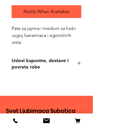
Notify When Available
Pate sa jajima i medom za hobi
uzgoj kanarinaca i egzotičnih
vrsta.
Uslovi kupovine, dostave i
povrata robe
https://www.svetljubimacasubotica.co
m/shipping-and-returns
Svet Ljubimaca Subotica
Ivana Milankovića 40