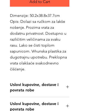
Add to Cart
Dimenzije: 50.2x38.8x37.7cm
Opis: Dolazi sa ručkom za lakše
nošenje. Prozirna vrata za
dodatnu privatnost. Dostupno u
različitim veličinama za svaku
rasu. Lako se čisti toplom
sapunicom. Vrhunska plastika za
dugotrajnu upotrebu. Preklopna
vrata olakšaće svakodnevno
čišćenje.
Uslovi kupovine, dostave i
povrata robe
https://www.svetljubimacasubotica.co
Uslovi kupovine, dostave i
m/shipping-and-returns
povrata robe