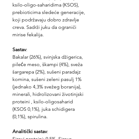
ksilo-oligo-saharidima (KSOS),
prebioticima sledeće generacije,
koji podržavaju dobro zdravlje
creva. Sadrži juku da ograniči
mirise fekalija.
Sastav
:
Bakalar (26%), svinjska džigerica,
pileće meso, škampi (4%), sveža
šargarepa (2%), sušeni paradajz
komina, sušeni zeleni pasulj 1%
(jednako 4,3% svežeg boranija),
minerali, hidrolizovani životinjski
proteini , ksilo-oligosaharid
(KSOS 0,1%), juka schidigera
(0,1%), spirulina.
Analitički sastav
:
Sirovi proteini: 9,5%, Sirova