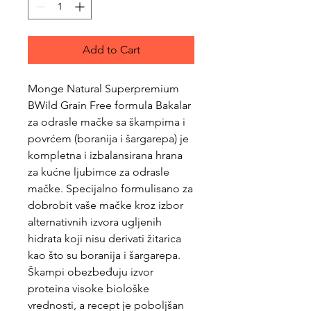
Add to Cart
Monge Natural Superpremium
BWild Grain Free formula Bakalar
za odrasle mačke sa škampima i
povrćem (boranija i šargarepa) je
kompletna i izbalansirana hrana
za kućne ljubimce za odrasle
mačke. Specijalno formulisano za
dobrobit vaše mačke kroz izbor
alternativnih izvora ugljenih
hidrata koji nisu derivati žitarica
kao što su boranija i šargarepa.
Škampi obezbeđuju izvor
proteina visoke biološke
vrednosti, a recept je poboljšan