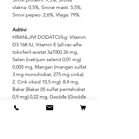
vlakna: 0,5%, Sirove masti: 5,5%,
Sirovi pepeo: 2,6%, Vlaga: 79%.
Aditivi
:
HRANLJIVI DODATCI/kg: Vitamin
D3 168 IU, Vitamin E (all-rac-alfa-
tokoferil-acetat 3a700i) 26 mg,
Selen (natrijum selenit 0,01 mg)
0,005 mg, Mangan (mangan sulfat
3 mg monohidrat, 275 mg cinka)
2. Cink oksid 10,5 mg): 8,4 mg,
Bakar (Bakar (II) sulfat pentahidrat
0,9 mg) 0,22 mg, Gvožđe (Gvožđe
(II) sulfat monohidrat 7,5 mg) 2,46
mg, Jod (Kalcijum jodat
anhidrovani 0,12 mg, 0,08 mg)
taurin 0,08 mg.