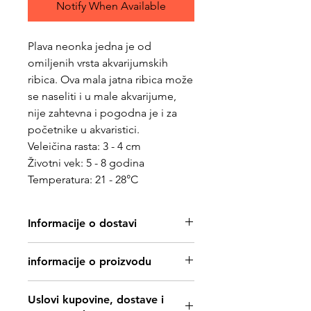
Notify When Available
Plava neonka jedna je od
omiljenih vrsta akvarijumskih
ribica. Ova mala jatna ribica može
se naseliti i u male akvarijume,
nije zahtevna i pogodna je i za
početnike u akvaristici.
Veleičina rasta: 3 - 4 cm
Životni vek: 5 - 8 godina
Temperatura: 21 - 28°C
Informacije o dostavi
Ribe možete kupiti isključivo u našoj
informacije o proizvodu
prodavnici, ne šaljemo ih poštom.
Obavezno
proveriti da li ih imamo
Uslovi kupovine, dostave i
trenutno na stanju