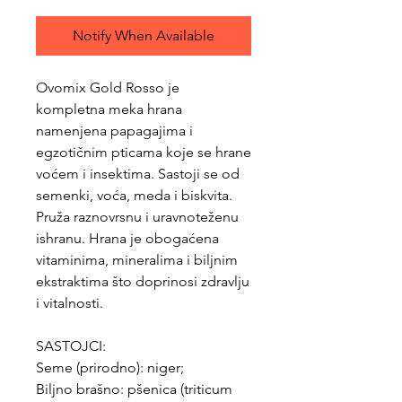
Notify When Available
Ovomix Gold Rosso je
kompletna meka hrana
namenjena papagajima i
egzotičnim pticama koje se hrane
voćem i insektima. Sastoji se od
semenki, voća, meda i biskvita.
Pruža raznovrsnu i uravnoteženu
ishranu. Hrana je obogaćena
vitaminima, mineralima i biljnim
ekstraktima što doprinosi zdravlju
i vitalnosti.
SASTOJCI:
Seme (prirodno): niger;
Biljno brašno: pšenica (triticum