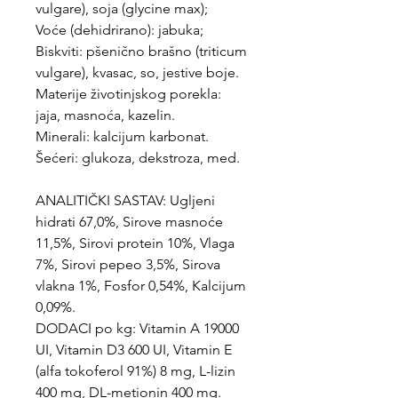
vulgare), soja (glycine max);
Voće (dehidrirano): jabuka;
Biskviti: pšenično brašno (triticum
vulgare), kvasac, so, jestive boje.
Materije životinjskog porekla:
jaja, masnoća, kazelin.
Minerali: kalcijum karbonat.
Šećeri: glukoza, dekstroza, med.
ANALITIČKI SASTAV: Ugljeni
hidrati 67,0%, Sirove masnoće
11,5%, Sirovi protein 10%, Vlaga
7%, Sirovi pepeo 3,5%, Sirova
vlakna 1%, Fosfor 0,54%, Kalcijum
0,09%.
DODACI po kg: Vitamin A 19000
UI, Vitamin D3 600 UI, Vitamin E
(alfa tokoferol 91%) 8 mg, L-lizin
400 mg, DL-metionin 400 mg.