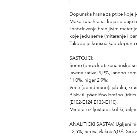
Dopunska hrana za ptice koje 
Meka žuta hrana, koja se daje u
snabdevanja hranljivim materi
koje jedu seme (mitarenje i pare
Takođe je korisna kao dopuna s
SASTOJCI:
Seme (prirodno): kanarinsko se
(avena sativa) 9,9%, laneno se
11,0%, niger 2,9%;
Voće (dehidrirano): jabuka, kru
Biskviti: pšenično brašno (tritic
(E102-E124 E133-E110).
Minerali iz ljuštura školjki, biljn
ANALITIČKI SASTAV: Ugljeni hidr
12,5%, Sirova vlakna 6,0%, Sir