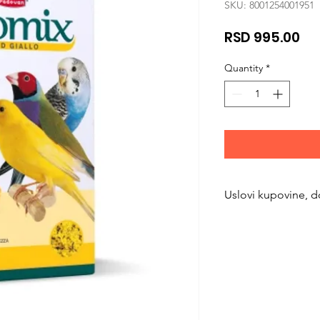
SKU: 8001254001951
Pri
RSD 995.00
Quantity
*
Uslovi kupovine, d
https://www.svetlju
returns