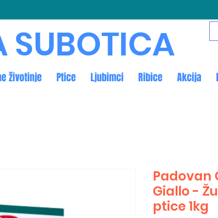
A SUBOTICA
ne životinje
Ptice
Ljubimci
Ribice
Akcija
Padovan 
Giallo - Ž
ptice 1kg