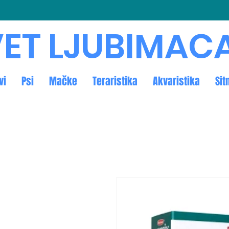
ET LJUBIMAC
vi
Psi
Mačke
Teraristika
Akvaristika
Sit