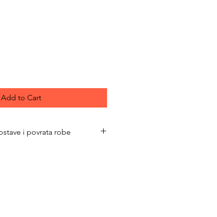
ce
Add to Cart
ostave i povrata robe
bimacasubotica.com/shipping-and-