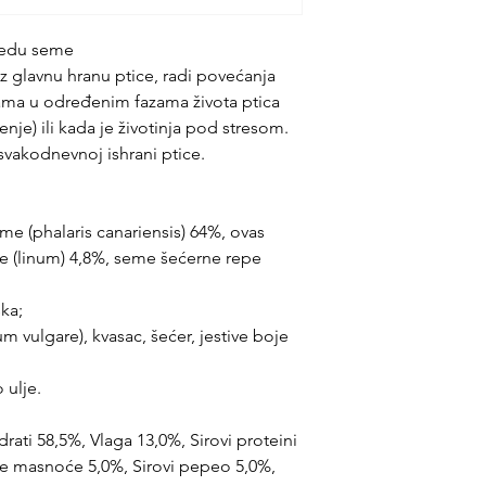
jedu seme
z glavnu hranu ptice, radi povećanja
jama u određenim fazama života ptica
nje) ili kada je životinja pod stresom.
vakodnevnoj ishrani ptice.
me (phalaris canariensis) 64%, ovas
me (linum) 4,8%, seme šećerne repe
ška;
um vulgare), kvasac, šećer, jestive boje
o ulje.
ati 58,5%, Vlaga 13,0%, Sirovi proteini
ove masnoće 5,0%, Sirovi pepeo 5,0%,