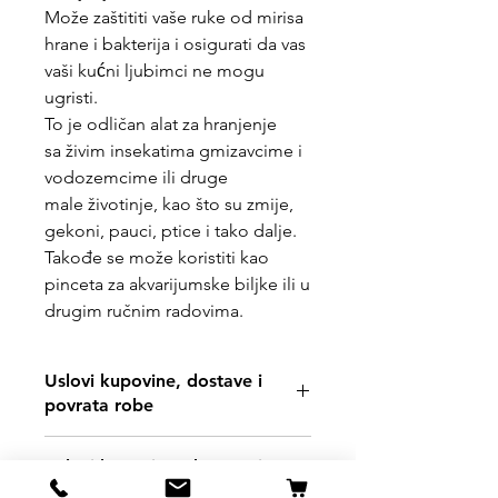
Može zaštititi vaše ruke od mirisa
hrane i bakterija i osigurati da vas
vaši kućni ljubimci ne mogu
ugristi.
To je odličan alat za hranjenje
sa živim insekatima gmizavcime i
vodozemcime ili druge
male životinje, kao što su zmije,
gekoni, pauci, ptice i tako dalje.
Takođe se može koristiti kao
pinceta za akvarijumske biljke ili u
drugim ručnim radovima.
Uslovi kupovine, dostave i
povrata robe
https://www.svetljubimacasubotica.co
Uslovi kupovine, dostave i
m/shipping-and-returns
povrata robe