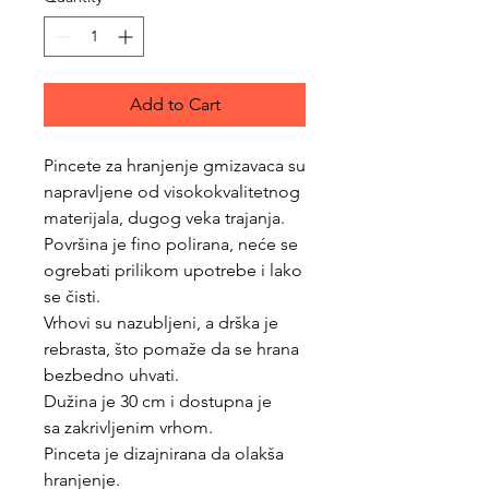
Add to Cart
Pincete za hranjenje gmizavaca su
napravljene od visokokvalitetnog
materijala, dugog veka trajanja.
Površina je fino polirana, neće se
ogrebati prilikom upotrebe i lako
se čisti.
Vrhovi su nazubljeni, a drška je
rebrasta, što pomaže da se hrana
bezbedno uhvati.
Dužina je 30 cm i dostupna je
sa zakrivljenim vrhom.
Pinceta je dizajnirana da olakša
hranjenje.