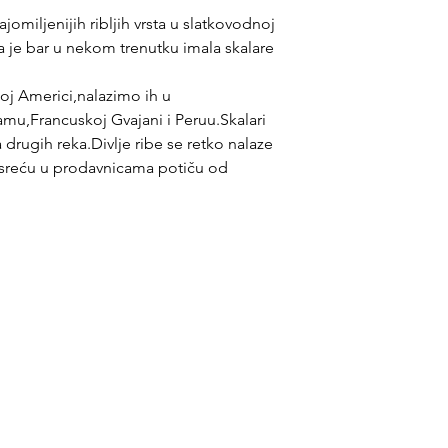
ajomiljenijih ribljih vrsta u slatkovodnoj
sta je bar u nekom trenutku imala skalare
oj Americi,nalazimo ih u
amu,Francuskoj Gvajani i Peruu.Skalari
 drugih reka.Divlje ribe se retko nalaze
e sreću u prodavnicama potiču od