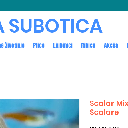
A SUBOTICA
ne životinje
Ptice
Ljubimci
Ribice
Akcija
Scalar Mi
Scalare