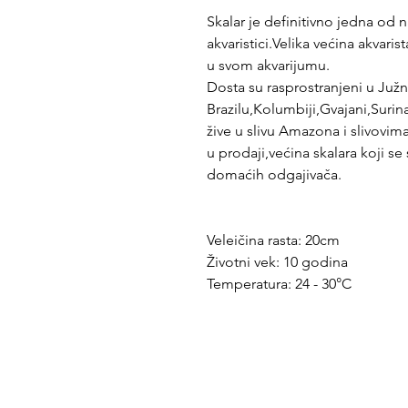
Skalar je definitivno jedna od n
akvaristici.Velika većina akvari
u svom akvarijumu.
Dosta su rasprostranjeni u Južn
Brazilu,Kolumbiji,Gvajani,Surin
žive u slivu Amazona i slivovima
u prodaji,većina skalara koji s
domaćih odgajivača.
Veleičina rasta: 20cm
Životni vek: 10 godina
Temperatura: 24 - 30°C