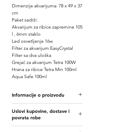
Dimenzije akvarijuma: 78 x 49 x 37
cm
Paket sadrži:
Akvarijum za ribice zapremine 105
l , 6mm staklo
Led osvetljenje 16w
Filter za akvarijum EasyCrystal
Filter sa dva uloška
Grejač za akvarijum Tetra 100W
Hrana za ribice Tetra Min 100ml
Aqua Safe 100ml
Informacije o proizvodu
https://www.tetra.net/en-
Uslovi kupovine, dostave i
eu/products/tetra-starter-line-led-
povrata robe
105l-aquarium
https://www.svetljubimacasubotica.co