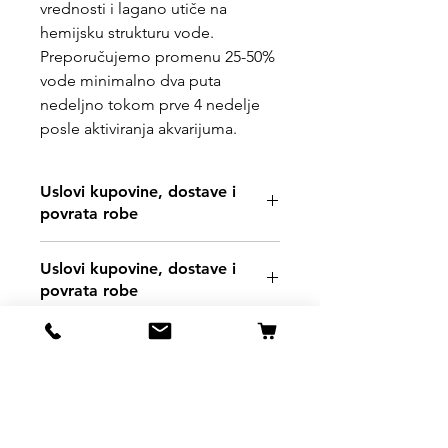
vrednosti i lagano utiče na
hemijsku strukturu vode.
Preporučujemo promenu 25-50%
vode minimalno dva puta
nedeljno tokom prve 4 nedelje
posle aktiviranja akvarijuma.
Uslovi kupovine, dostave i
povrata robe
https://www.svetljubimacasubotica.co
Uslovi kupovine, dostave i
m/shipping-and-returns
povrata robe
https://www.svetljubimacasubotica.co
m/shipping-and-returns
Svet Ljubimaca Subotica