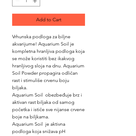
Add to Cart
Vrhunska podloga za biljne
akvarijume! Aquarium Soil je
kompletna hranljiva podloga koja
se može koristiti bez ikakvog
hranljivog sloja na dnu. Aquarium
Soil Powder propagira odličan
rast i stimuliše crvenu boju
biljaka.
Aquarium Soil obezbeđuje brz i
aktivan rast biljaka od samog
početka i ističe sve nijanse crvene
boje na biljkama.
Aquarium Soil je aktivna
podloga koja snižava pH