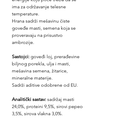
ima za održavanje telesne
temperature.
Hrana sadrži mešavinu čiste
goveđe masti, semena koja se
proveravaju na prisustvo
ambrozije.
Sastojci:
goveđi loj, prerađevine
biljnog porekla, ulja i masti,
mešavina semena, žitarice,
mineralne materije.
Sadrži aditive odobrene od EU.
Analitički sastav:
sadržaj masti
24,0%, proteini 9,5%, sirovi pepeo
3,5%, sirova vlakna 3,0%.