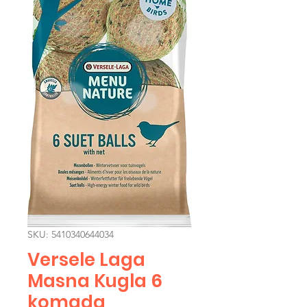
SKU: 5410340644034
Versele Laga
Masna Kugla 6
komada