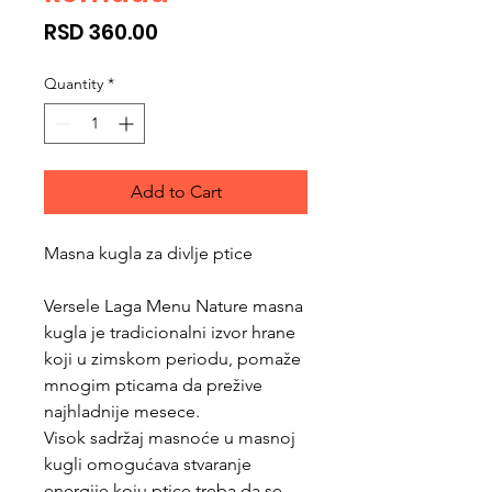
Price
RSD 360.00
Quantity
*
Add to Cart
Masna kugla za divlje ptice
Versele Laga Menu Nature masna
kugla je tradicionalni izvor hrane
koji u zimskom periodu, pomaže
mnogim pticama da prežive
najhladnije mesece.
Visok sadržaj masnoće u masnoj
kugli omogućava stvaranje
energije koju ptice treba da se