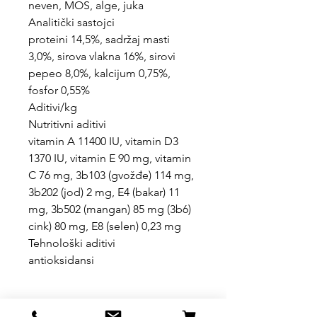
neven, MOS, alge, juka
Analitički sastojci
proteini 14,5%, sadržaj masti
3,0%, sirova vlakna 16%, sirovi
pepeo 8,0%, kalcijum 0,75%,
fosfor 0,55%
Aditivi/kg
Nutritivni aditivi
vitamin A 11400 IU, vitamin D3
1370 IU, vitamin E 90 mg, vitamin
C 76 mg, 3b103 (gvožđe) 114 mg,
3b202 (jod) 2 mg, E4 (bakar) 11
mg, 3b502 (mangan) 85 mg (3b6)
cink) 80 mg, E8 (selen) 0,23 mg
Tehnološki aditivi
antioksidansi
Uslovi kupovine, dostave i