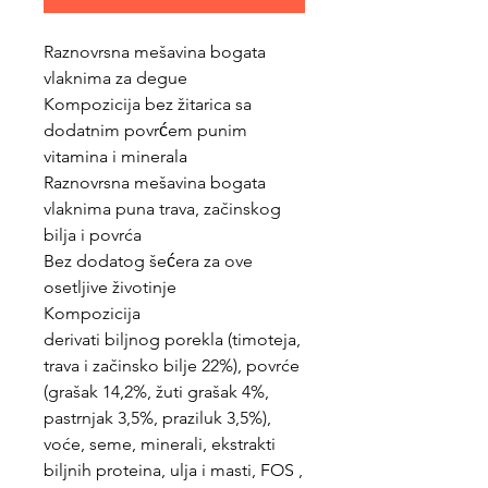
Raznovrsna mešavina bogata
vlaknima za degue
Kompozicija bez žitarica sa
dodatnim povrćem punim
vitamina i minerala
Raznovrsna mešavina bogata
vlaknima puna trava, začinskog
bilja i povrća
Bez dodatog šećera za ove
osetljive životinje
Kompozicija
derivati biljnog porekla (timoteja,
trava i začinsko bilje 22%), povrće
(grašak 14,2%, žuti grašak 4%,
pastrnjak 3,5%, praziluk 3,5%),
voće, seme, minerali, ekstrakti
biljnih proteina, ulja i masti, FOS ,